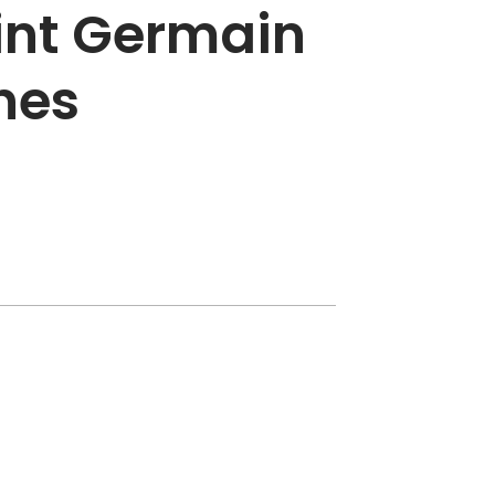
aint Germain
nes