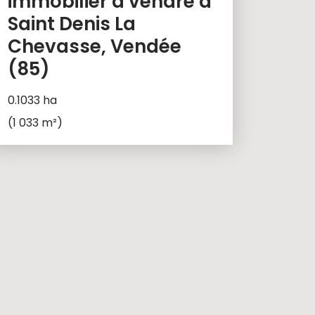
immobilier à vendre à
Saint Denis La
Chevasse, Vendée
(85)
0.1033 ha
(1 033 m²)