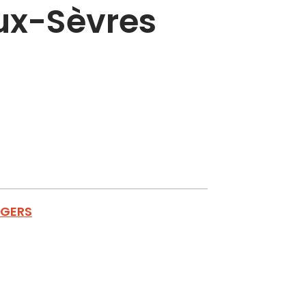
ux-Sèvres
RGERS