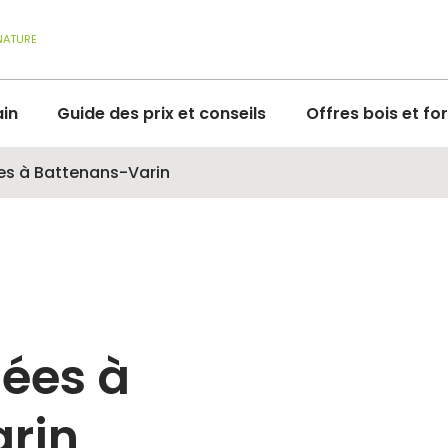
NATURE
ain
Guide des prix et conseils
Offres bois et fo
ées à Battenans-Varin
sées à
rin