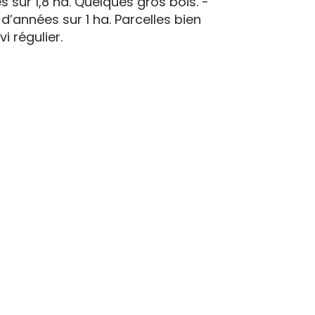
 sur 1,8 ha. Quelques gros bois. -
d’années sur 1 ha. Parcelles bien
i régulier.