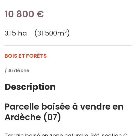
10 800 €
3.15 ha (31 500m²)
BOIS ET FORÊTS
/
Ardêche
Description
Parcelle boisée à vendre en
Ardèche (07)
Terrain boisé en zone naturelle. Réf. section C