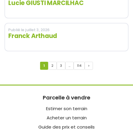
Lucie GIUSTI MARCILHAC
Publié le juillet 3, 2026
Franck Arthaud
Pagination
1
2
3
…
114
>
des
publications
Parcelle à vendre
Estimer son terrain
Acheter un terrain
Guide des prix et conseils