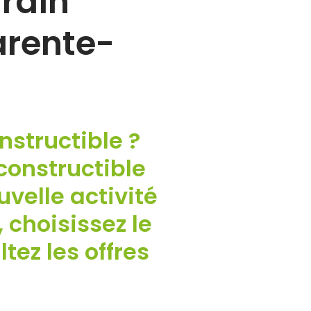
rrain
arente-
nstructible ?
constructible
velle activité
 choisissez le
ez les offres