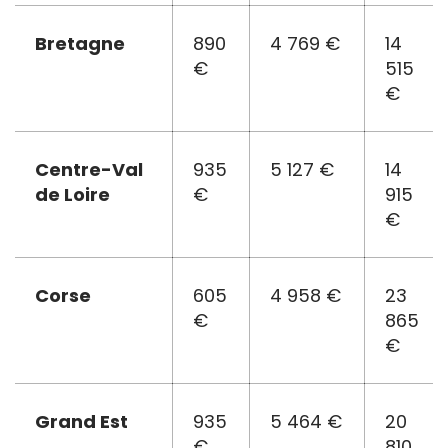
Bretagne
890
4 769 €
14
€
515
€
Centre-Val
935
5 127 €
14
de Loire
€
915
€
Corse
605
4 958 €
23
€
865
€
Grand Est
935
5 464 €
20
€
810