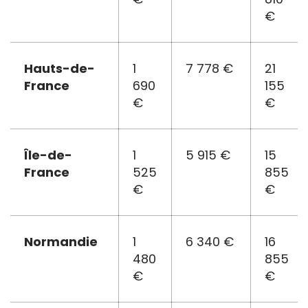
€
Hauts-de-
1
7 778 €
21
France
690
155
€
€
Île-de-
1
5 915 €
15
France
525
855
€
€
Normandie
1
6 340 €
16
480
855
€
€